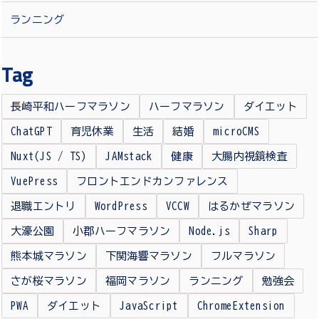
ランニング
Tag
長崎平和ハーフマラソン
ハーフマラソン
ダイエット
ChatGPT
育児休業
生活
結婚
microCMS
Nuxt(JS / TS)
JAMstack
健康
大腸内視鏡検査
VuePress
フロントエンドカンファレンス
退職エントリ
WordPress
VCCW
はるかぜマラソン
大濠公園
小郡ハーフマラソン
Node.js
Sharp
熊本城マラソン
下関海響マラソン
フルマラソン
さが桜マラソン
福岡マラソン
ランニング
勉強会
PWA
ダイエット
JavaScript
ChromeExtension