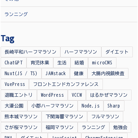
ランニング
Tag
長崎平和ハーフマラソン
ハーフマラソン
ダイエット
ChatGPT
育児休業
生活
結婚
microCMS
Nuxt(JS / TS)
JAMstack
健康
大腸内視鏡検査
VuePress
フロントエンドカンファレンス
退職エントリ
WordPress
VCCW
はるかぜマラソン
大濠公園
小郡ハーフマラソン
Node.js
Sharp
熊本城マラソン
下関海響マラソン
フルマラソン
さが桜マラソン
福岡マラソン
ランニング
勉強会