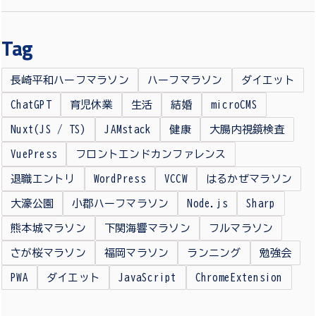
Tag
長崎平和ハーフマラソン
ハーフマラソン
ダイエット
ChatGPT
育児休業
生活
結婚
microCMS
Nuxt(JS / TS)
JAMstack
健康
大腸内視鏡検査
VuePress
フロントエンドカンファレンス
退職エントリ
WordPress
VCCW
はるかぜマラソン
大濠公園
小郡ハーフマラソン
Node.js
Sharp
熊本城マラソン
下関海響マラソン
フルマラソン
さが桜マラソン
福岡マラソン
ランニング
勉強会
PWA
ダイエット
JavaScript
ChromeExtension