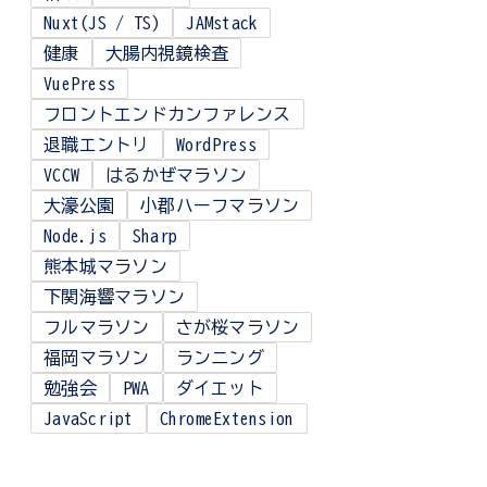
Nuxt(JS / TS)
JAMstack
健康
大腸内視鏡検査
VuePress
フロントエンドカンファレンス
退職エントリ
WordPress
VCCW
はるかぜマラソン
大濠公園
小郡ハーフマラソン
Node.js
Sharp
熊本城マラソン
下関海響マラソン
フルマラソン
さが桜マラソン
福岡マラソン
ランニング
勉強会
PWA
ダイエット
JavaScript
ChromeExtension