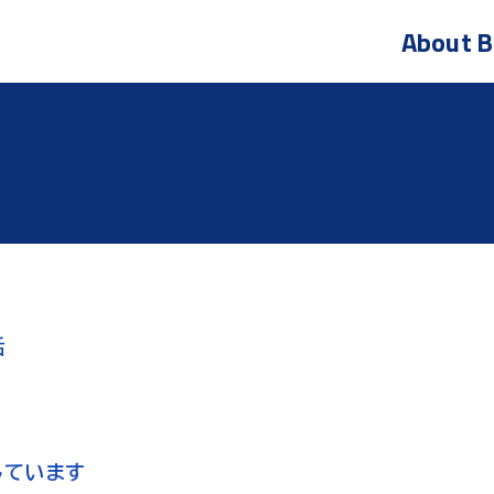
About
B
話
しています