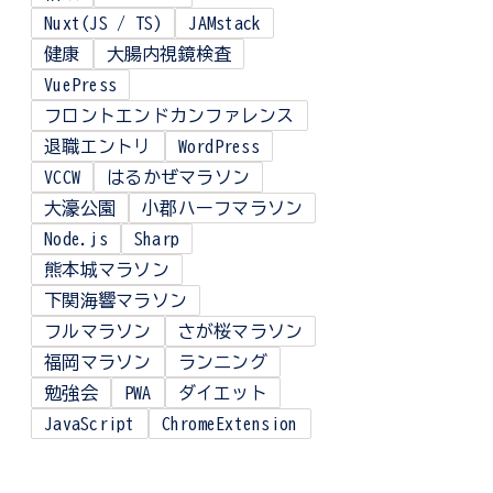
Nuxt(JS / TS)
JAMstack
健康
大腸内視鏡検査
VuePress
フロントエンドカンファレンス
退職エントリ
WordPress
VCCW
はるかぜマラソン
大濠公園
小郡ハーフマラソン
Node.js
Sharp
熊本城マラソン
下関海響マラソン
フルマラソン
さが桜マラソン
福岡マラソン
ランニング
勉強会
PWA
ダイエット
JavaScript
ChromeExtension