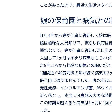
ことがあったので、最近の生活スタイ
娘の保育園と病気との
昨年4月から妻が仕事に復帰して娘は
娘は極端な人見知りで、慣らし保育は
慣れなくて、妻が仕事に復帰した日も
入園して1ヶ月はあまり病気ももらわ
た5月ごろから壮絶な病気との闘いがス
1週間近く40度前後の熱が続く病気を2
保育園に通えませんでした。脱水も起
発性発疹、インフルエンザ菌、RSウイ
近く落とし、本当に可哀想＆大変な時
この時期を超えると病気は1ヶ月に1回
した。