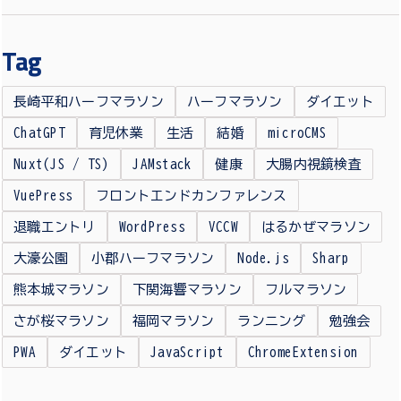
Tag
長崎平和ハーフマラソン
ハーフマラソン
ダイエット
ChatGPT
育児休業
生活
結婚
microCMS
Nuxt(JS / TS)
JAMstack
健康
大腸内視鏡検査
VuePress
フロントエンドカンファレンス
退職エントリ
WordPress
VCCW
はるかぜマラソン
大濠公園
小郡ハーフマラソン
Node.js
Sharp
熊本城マラソン
下関海響マラソン
フルマラソン
さが桜マラソン
福岡マラソン
ランニング
勉強会
PWA
ダイエット
JavaScript
ChromeExtension